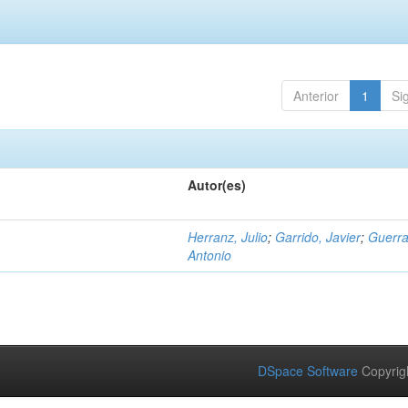
Anterior
1
Si
Autor(es)
Herranz, Julio
;
Garrido, Javier
;
Guerra
Antonio
DSpace Software
Copyrig