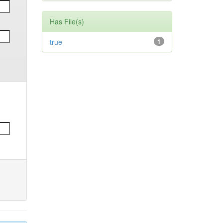
Has File(s)
true
1