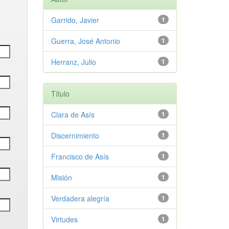
Garrido, Javier
1
Guerra, José Antonio
1
Herranz, Julio
1
Título
Clara de Asís
1
Discernimiento
1
Francisco de Asís
1
Misión
1
Verdadera alegría
1
Virtudes
1