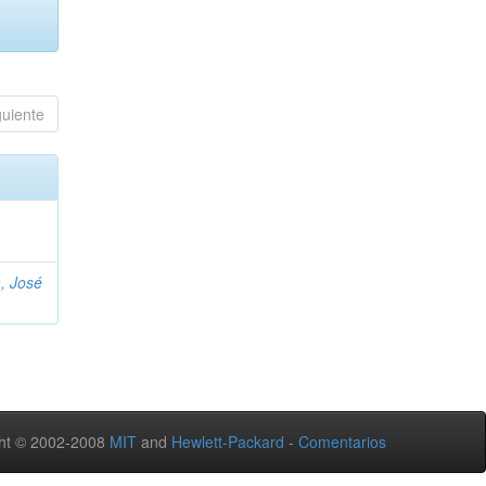
guiente
, José
ht © 2002-2008
MIT
and
Hewlett-Packard
-
Comentarios