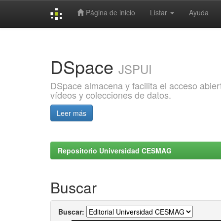
Página de inicio
Listar
Ayuda
Skip
navigation
DSpace
JSPUI
DSpace almacena y facilita el acceso abiert
vídeos y colecciones de datos.
Leer más
Repositorio Universidad CESMAG
Buscar
Buscar: