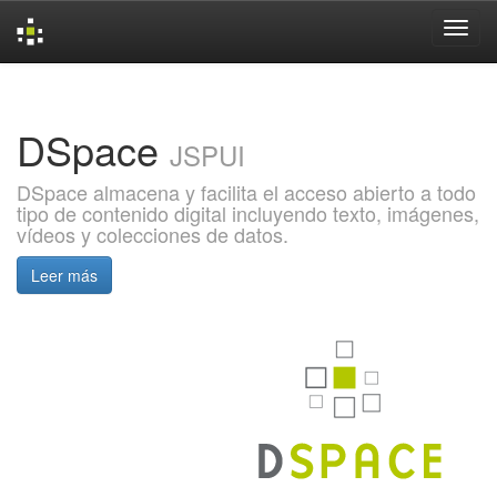
Skip
navigation
DSpace
JSPUI
DSpace almacena y facilita el acceso abierto a todo
tipo de contenido digital incluyendo texto, imágenes,
vídeos y colecciones de datos.
Leer más