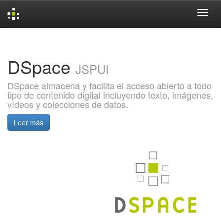
Skip
navigation
DSpace
JSPUI
DSpace almacena y facilita el acceso abierto a todo
tipo de contenido digital incluyendo texto, imágenes,
vídeos y colecciones de datos.
Leer más