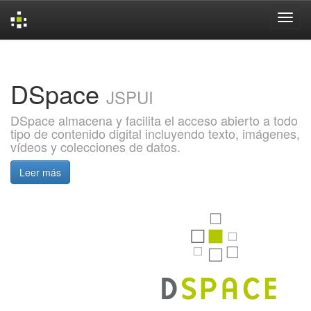
Skip
navigation
DSpace
JSPUI
DSpace almacena y facilita el acceso abierto a todo
tipo de contenido digital incluyendo texto, imágenes,
vídeos y colecciones de datos.
Leer más