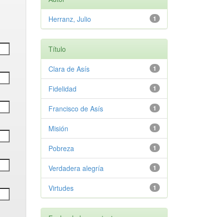
Herranz, Julio
1
Título
Clara de Asís
1
Fidelidad
1
Francisco de Asís
1
Misión
1
Pobreza
1
Verdadera alegría
1
Virtudes
1