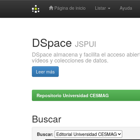
Página de inicio
Listar
Ayuda
Skip
navigation
DSpace
JSPUI
DSpace almacena y facilita el acceso abiert
vídeos y colecciones de datos.
Leer más
Repositorio Universidad CESMAG
Buscar
Buscar: