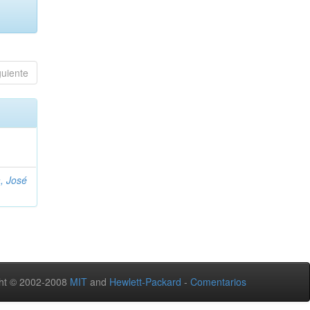
guiente
, José
ht © 2002-2008
MIT
and
Hewlett-Packard
-
Comentarios