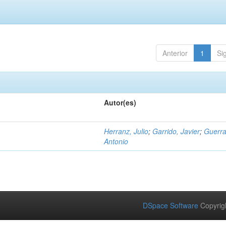
Anterior
1
Si
Autor(es)
Herranz, Julio
;
Garrido, Javier
;
Guerra
Antonio
DSpace Software
Copyrig