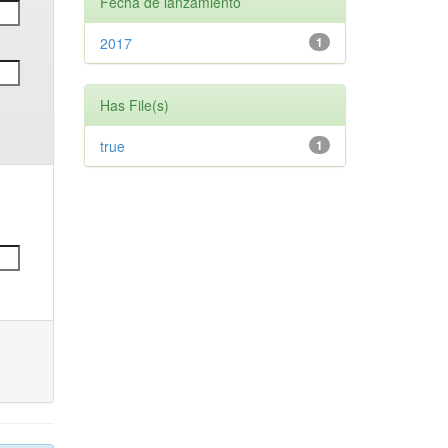
Fecha de lanzamiento
2017
1
Has File(s)
true
1