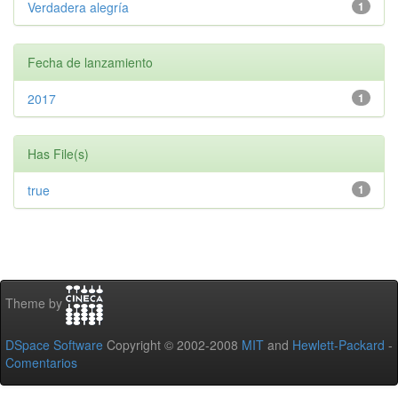
Verdadera alegría
1
Fecha de lanzamiento
2017
1
Has File(s)
true
1
Theme by
DSpace Software
Copyright © 2002-2008
MIT
and
Hewlett-Packard
-
Comentarios