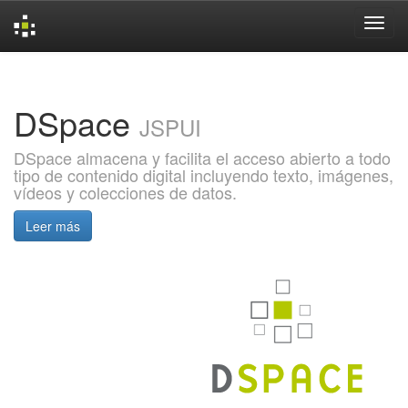
Skip
navigation
DSpace
JSPUI
DSpace almacena y facilita el acceso abierto a todo
tipo de contenido digital incluyendo texto, imágenes,
vídeos y colecciones de datos.
Leer más