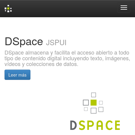
Skip
navigation
DSpace
JSPUI
DSpace almacena y facilita el acceso abierto a todo
tipo de contenido digital incluyendo texto, imágenes,
vídeos y colecciones de datos.
Leer más