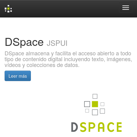
Skip
navigation
DSpace
JSPUI
DSpace almacena y facilita el acceso abierto a todo
tipo de contenido digital incluyendo texto, imágenes,
vídeos y colecciones de datos.
Leer más