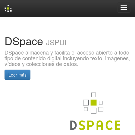
Skip
navigation
DSpace
JSPUI
DSpace almacena y facilita el acceso abierto a todo
tipo de contenido digital incluyendo texto, imágenes,
vídeos y colecciones de datos.
Leer más