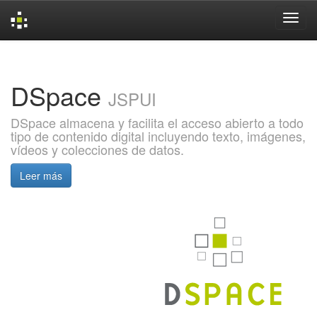
Skip
navigation
DSpace
JSPUI
DSpace almacena y facilita el acceso abierto a todo
tipo de contenido digital incluyendo texto, imágenes,
vídeos y colecciones de datos.
Leer más