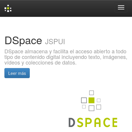
Skip
navigation
DSpace
JSPUI
DSpace almacena y facilita el acceso abierto a todo
tipo de contenido digital incluyendo texto, imágenes,
vídeos y colecciones de datos.
Leer más