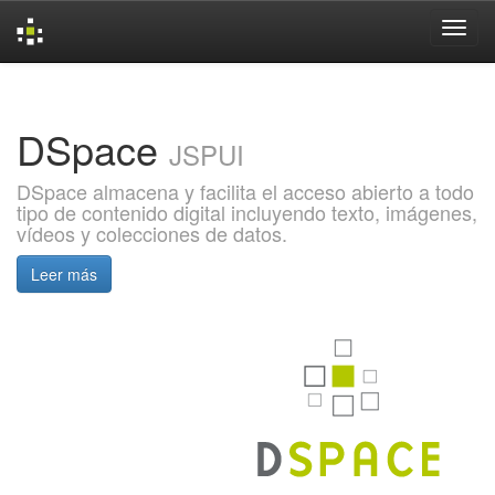
Skip
navigation
DSpace
JSPUI
DSpace almacena y facilita el acceso abierto a todo
tipo de contenido digital incluyendo texto, imágenes,
vídeos y colecciones de datos.
Leer más