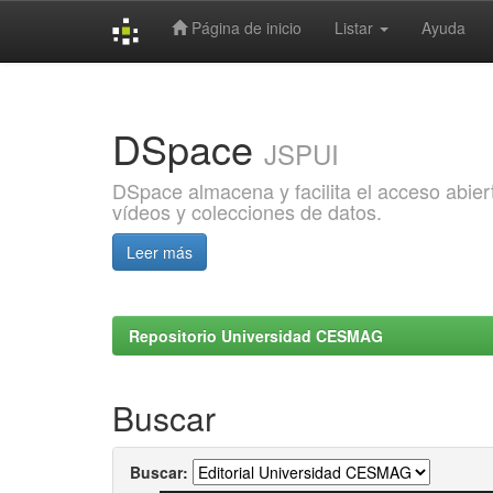
Página de inicio
Listar
Ayuda
Skip
navigation
DSpace
JSPUI
DSpace almacena y facilita el acceso abiert
vídeos y colecciones de datos.
Leer más
Repositorio Universidad CESMAG
Buscar
Buscar: