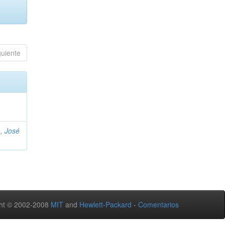
guiente
, José
ht © 2002-2008
MIT
and
Hewlett-Packard
-
Comentarios