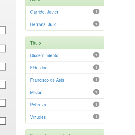
Garrido, Javier
1
Herranz, Julio
1
Título
Discernimiento
1
Fidelidad
1
Francisco de Asís
1
Misión
1
Pobreza
1
Virtudes
1