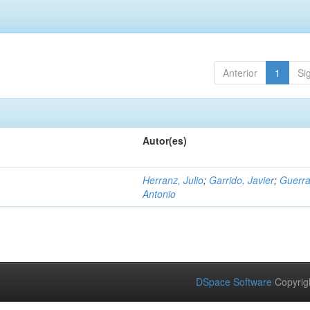
Anterior
1
Si
Autor(es)
Herranz, Julio
;
Garrido, Javier
;
Guerra
Antonio
DSpace Software
Copyrig