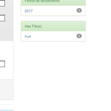
Fecha de lanzamiento
2017
1
Has File(s)
true
1