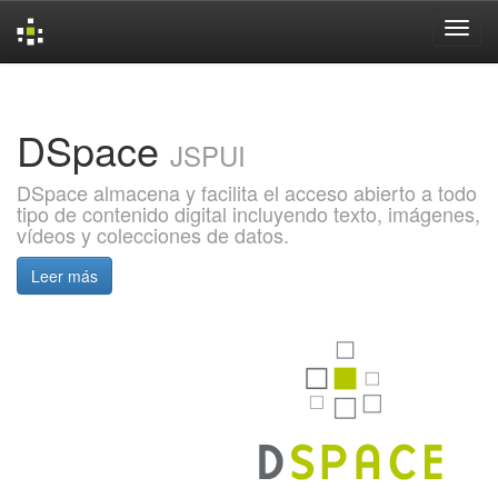
Skip
navigation
DSpace
JSPUI
DSpace almacena y facilita el acceso abierto a todo
tipo de contenido digital incluyendo texto, imágenes,
vídeos y colecciones de datos.
Leer más