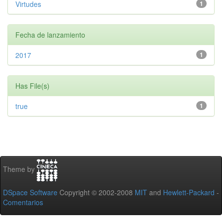
Virtudes
1
Fecha de lanzamiento
2017
1
Has File(s)
true
1
Theme by
DSpace Software
Copyright © 2002-2008
MIT
and
Hewlett-Packard
-
Comentarios