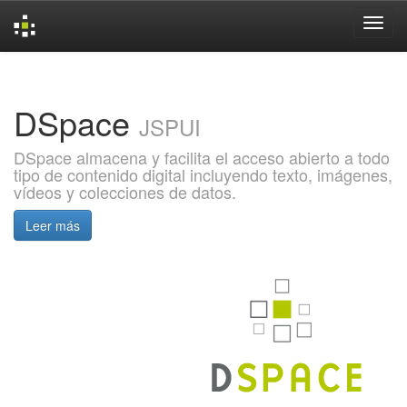
Skip
navigation
DSpace
JSPUI
DSpace almacena y facilita el acceso abierto a todo
tipo de contenido digital incluyendo texto, imágenes,
vídeos y colecciones de datos.
Leer más