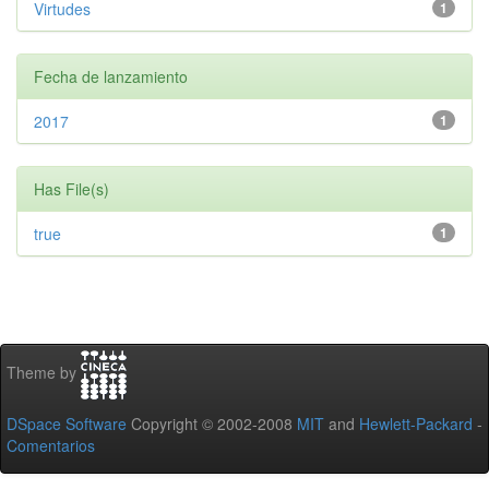
Virtudes
1
Fecha de lanzamiento
2017
1
Has File(s)
true
1
Theme by
DSpace Software
Copyright © 2002-2008
MIT
and
Hewlett-Packard
-
Comentarios