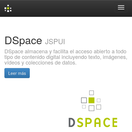
Skip
navigation
DSpace
JSPUI
DSpace almacena y facilita el acceso abierto a todo
tipo de contenido digital incluyendo texto, imágenes,
vídeos y colecciones de datos.
Leer más