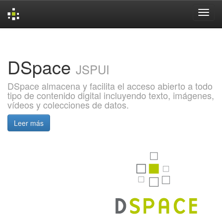
Skip
navigation
DSpace
JSPUI
DSpace almacena y facilita el acceso abierto a todo
tipo de contenido digital incluyendo texto, imágenes,
vídeos y colecciones de datos.
Leer más