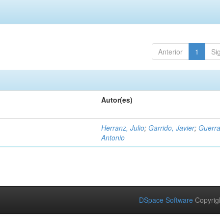
Anterior
1
Si
Autor(es)
Herranz, Julio
;
Garrido, Javier
;
Guerra
Antonio
DSpace Software
Copyrig