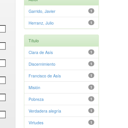
Garrido, Javier
1
Herranz, Julio
1
Título
Clara de Asís
1
Discernimiento
1
Francisco de Asís
1
Misión
1
Pobreza
1
Verdadera alegría
1
Virtudes
1