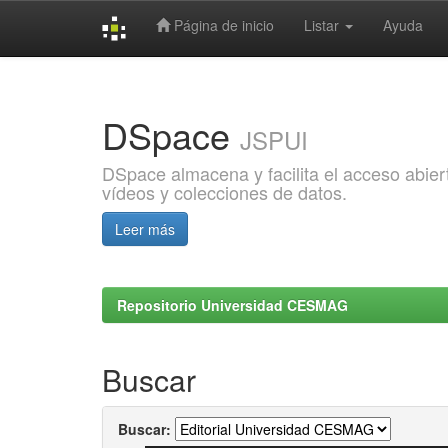
Página de inicio
Listar
Ayuda
Skip
navigation
DSpace
JSPUI
DSpace almacena y facilita el acceso abiert
vídeos y colecciones de datos.
Leer más
Repositorio Universidad CESMAG
Buscar
Buscar: