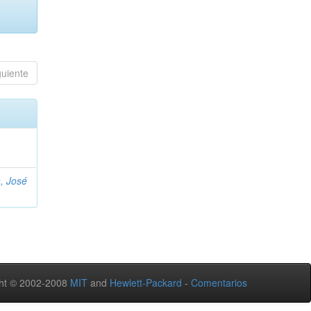
guiente
, José
ht © 2002-2008
MIT
and
Hewlett-Packard
-
Comentarios