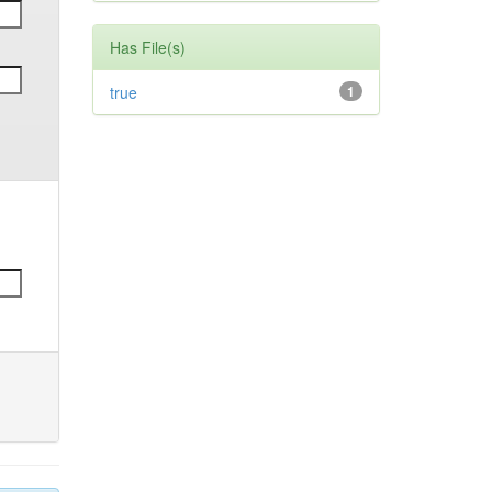
Has File(s)
true
1