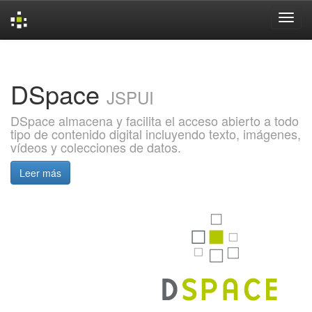
Skip
navigation
DSpace
JSPUI
DSpace almacena y facilita el acceso abierto a todo
tipo de contenido digital incluyendo texto, imágenes,
vídeos y colecciones de datos.
Leer más