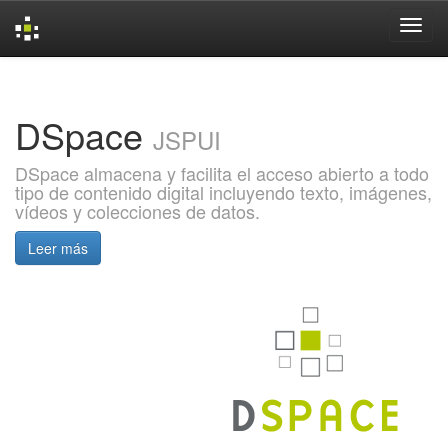
Skip
navigation
DSpace
JSPUI
DSpace almacena y facilita el acceso abierto a todo
tipo de contenido digital incluyendo texto, imágenes,
vídeos y colecciones de datos.
Leer más