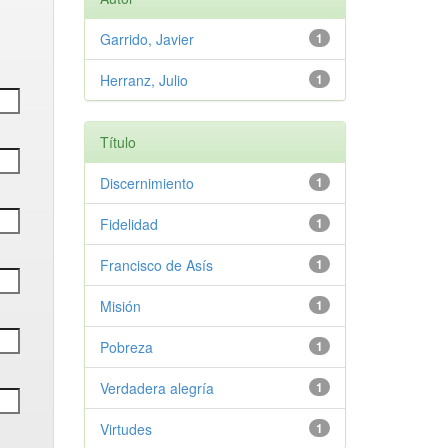
Garrido, Javier
1
Herranz, Julio
1
Título
Discernimiento
1
Fidelidad
1
Francisco de Asís
1
Misión
1
Pobreza
1
Verdadera alegría
1
Virtudes
1