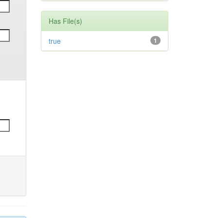
Has File(s)
true
1