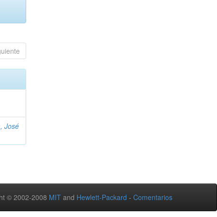
guiente
, José
ht © 2002-2008
MIT
and
Hewlett-Packard
-
Comentarios