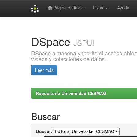
Página de inicio
Listar
Ayuda
Skip
navigation
DSpace
JSPUI
DSpace almacena y facilita el acceso abiert
vídeos y colecciones de datos.
Leer más
Repositorio Universidad CESMAG
Buscar
Buscar: