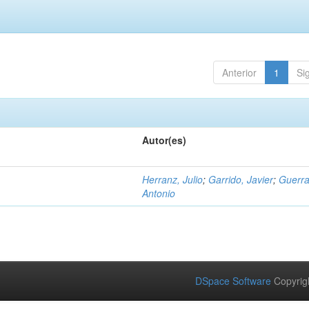
Anterior
1
Si
Autor(es)
Herranz, Julio
;
Garrido, Javier
;
Guerra
Antonio
DSpace Software
Copyrig