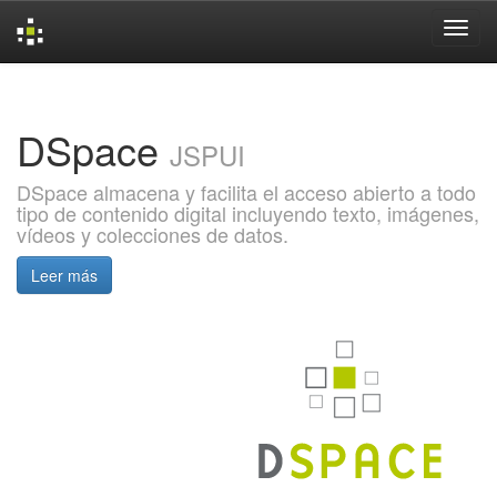
Skip
navigation
DSpace
JSPUI
DSpace almacena y facilita el acceso abierto a todo
tipo de contenido digital incluyendo texto, imágenes,
vídeos y colecciones de datos.
Leer más