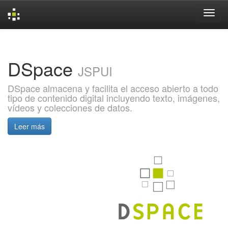
Skip
navigation
DSpace
JSPUI
DSpace almacena y facilita el acceso abierto a todo
tipo de contenido digital incluyendo texto, imágenes,
vídeos y colecciones de datos.
Leer más