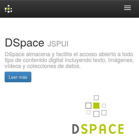
Skip
navigation
DSpace
JSPUI
DSpace almacena y facilita el acceso abierto a todo
tipo de contenido digital incluyendo texto, imágenes,
vídeos y colecciones de datos.
Leer más