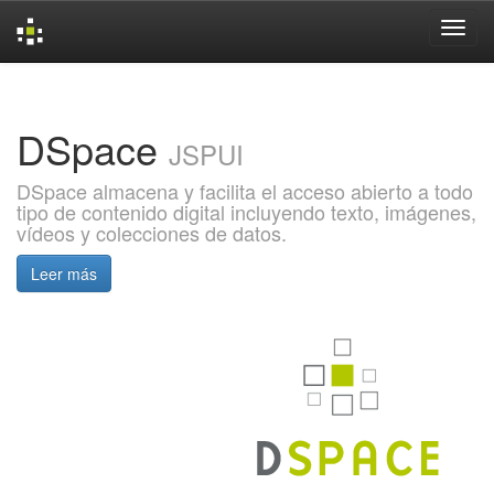
Skip
navigation
DSpace
JSPUI
DSpace almacena y facilita el acceso abierto a todo
tipo de contenido digital incluyendo texto, imágenes,
vídeos y colecciones de datos.
Leer más