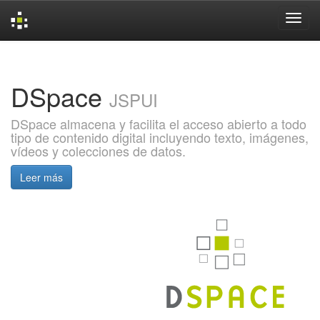
Skip
navigation
DSpace
JSPUI
DSpace almacena y facilita el acceso abierto a todo
tipo de contenido digital incluyendo texto, imágenes,
vídeos y colecciones de datos.
Leer más