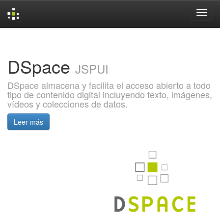
Skip
navigation
DSpace
JSPUI
DSpace almacena y facilita el acceso abierto a todo
tipo de contenido digital incluyendo texto, imágenes,
vídeos y colecciones de datos.
Leer más