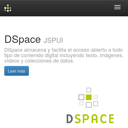
Skip
navigation
DSpace
JSPUI
DSpace almacena y facilita el acceso abierto a todo
tipo de contenido digital incluyendo texto, imágenes,
vídeos y colecciones de datos.
Leer más