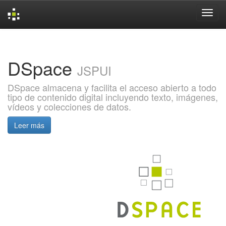
Skip
navigation
DSpace
JSPUI
DSpace almacena y facilita el acceso abierto a todo
tipo de contenido digital incluyendo texto, imágenes,
vídeos y colecciones de datos.
Leer más