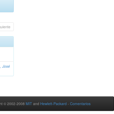
guiente
, José
ht © 2002-2008
MIT
and
Hewlett-Packard
-
Comentarios