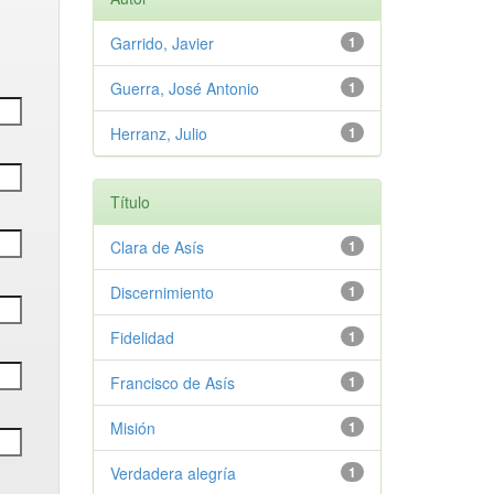
Garrido, Javier
1
Guerra, José Antonio
1
Herranz, Julio
1
Título
Clara de Asís
1
Discernimiento
1
Fidelidad
1
Francisco de Asís
1
Misión
1
Verdadera alegría
1