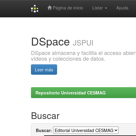
Página de inicio
Listar
Ayuda
Skip
navigation
DSpace
JSPUI
DSpace almacena y facilita el acceso abiert
vídeos y colecciones de datos.
Leer más
Repositorio Universidad CESMAG
Buscar
Buscar: