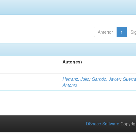
Anterior
1
Si
Autor(es)
Herranz, Julio
;
Garrido, Javier
;
Guerra
Antonio
DSpace Software
Copyrig