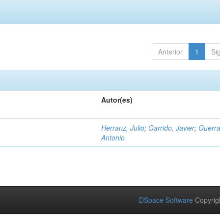
Anterior
1
Si
Autor(es)
Herranz, Julio
;
Garrido, Javier
;
Guerra
Antonio
DSpace Software
Copyrig