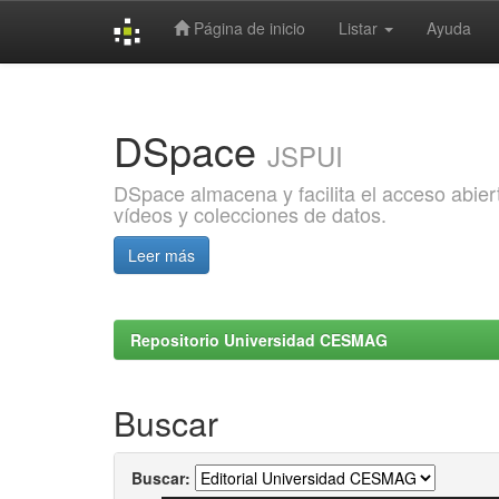
Página de inicio
Listar
Ayuda
Skip
navigation
DSpace
JSPUI
DSpace almacena y facilita el acceso abiert
vídeos y colecciones de datos.
Leer más
Repositorio Universidad CESMAG
Buscar
Buscar: