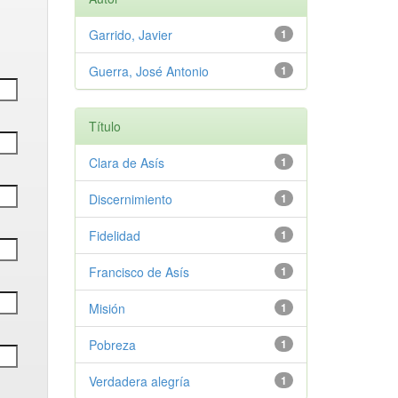
Garrido, Javier
1
Guerra, José Antonio
1
Título
Clara de Asís
1
Discernimiento
1
Fidelidad
1
Francisco de Asís
1
Misión
1
Pobreza
1
Verdadera alegría
1