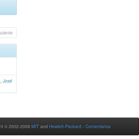
guiente
, José
ht © 2002-2008
MIT
and
Hewlett-Packard
-
Comentarios