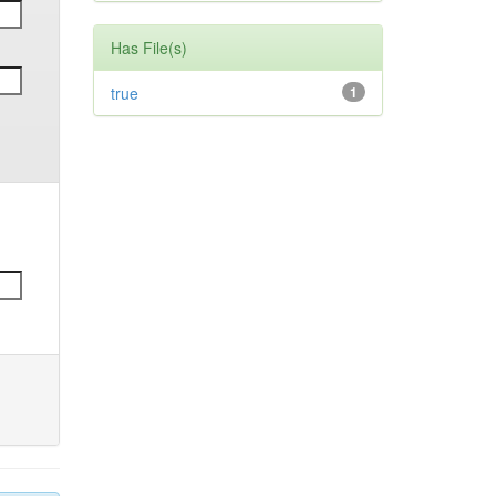
Has File(s)
true
1