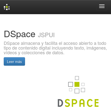
Skip
navigation
DSpace
JSPUI
DSpace almacena y facilita el acceso abierto a todo
tipo de contenido digital incluyendo texto, imágenes,
vídeos y colecciones de datos.
Leer más