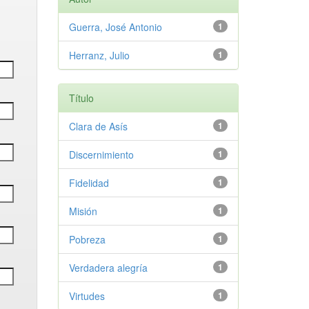
Guerra, José Antonio
1
Herranz, Julio
1
Título
Clara de Asís
1
Discernimiento
1
Fidelidad
1
Misión
1
Pobreza
1
Verdadera alegría
1
Virtudes
1