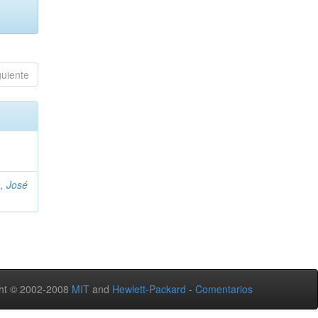
guiente
, José
ht © 2002-2008
MIT
and
Hewlett-Packard
-
Comentarios