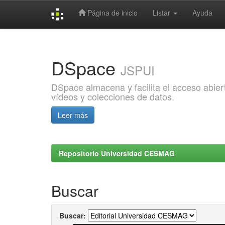
Página de inicio
Listar
Ayuda
Skip
navigation
DSpace
JSPUI
DSpace almacena y facilita el acceso abiert
vídeos y colecciones de datos.
Leer más
Repositorio Universidad CESMAG
Buscar
Buscar: