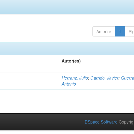
Anterior
1
Si
Autor(es)
Herranz, Julio
;
Garrido, Javier
;
Guerra
Antonio
DSpace Software
Copyrig