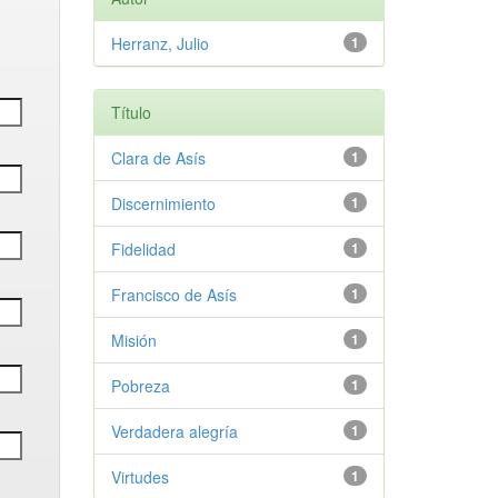
Herranz, Julio
1
Título
Clara de Asís
1
Discernimiento
1
Fidelidad
1
Francisco de Asís
1
Misión
1
Pobreza
1
Verdadera alegría
1
Virtudes
1