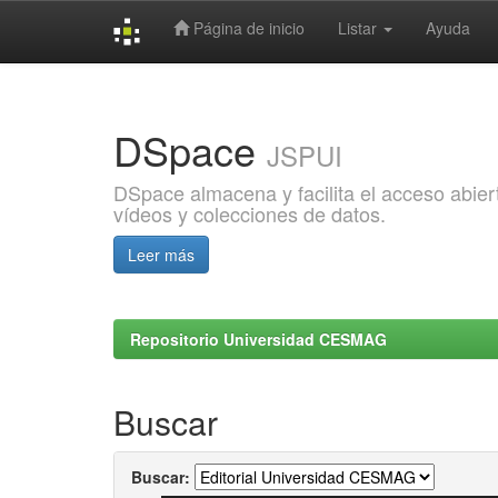
Página de inicio
Listar
Ayuda
Skip
navigation
DSpace
JSPUI
DSpace almacena y facilita el acceso abiert
vídeos y colecciones de datos.
Leer más
Repositorio Universidad CESMAG
Buscar
Buscar: