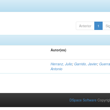
Anterior
1
Si
Autor(es)
Herranz, Julio
;
Garrido, Javier
;
Guerra
Antonio
DSpace Software
Copyrig