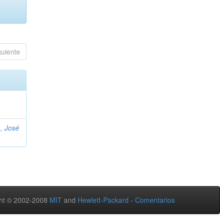
guiente
, José
ht © 2002-2008
MIT
and
Hewlett-Packard
-
Comentarios