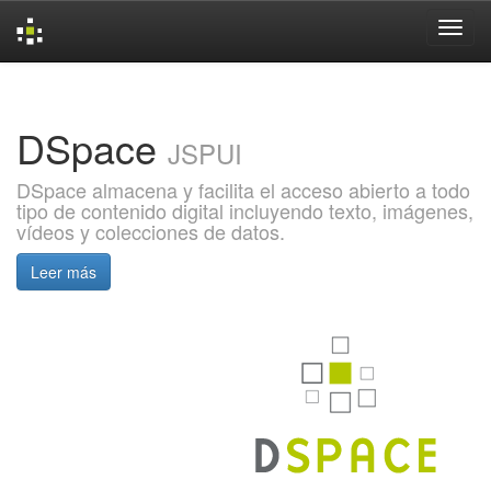
Skip
navigation
DSpace
JSPUI
DSpace almacena y facilita el acceso abierto a todo
tipo de contenido digital incluyendo texto, imágenes,
vídeos y colecciones de datos.
Leer más