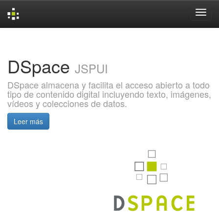
Skip
navigation
DSpace
JSPUI
DSpace almacena y facilita el acceso abierto a todo
tipo de contenido digital incluyendo texto, imágenes,
vídeos y colecciones de datos.
Leer más