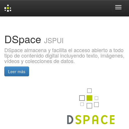
Skip
navigation
DSpace
JSPUI
DSpace almacena y facilita el acceso abierto a todo
tipo de contenido digital incluyendo texto, imágenes,
vídeos y colecciones de datos.
Leer más