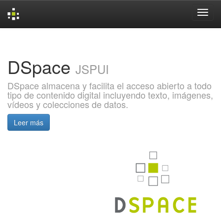
Skip
navigation
DSpace
JSPUI
DSpace almacena y facilita el acceso abierto a todo
tipo de contenido digital incluyendo texto, imágenes,
vídeos y colecciones de datos.
Leer más