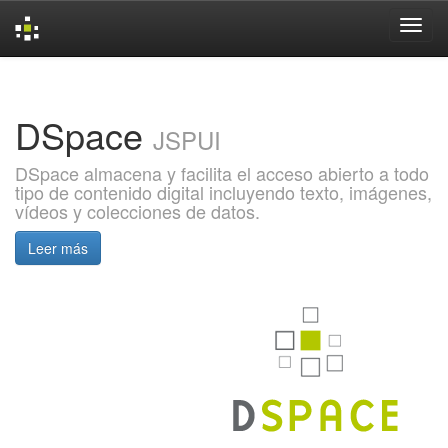
Skip
navigation
DSpace
JSPUI
DSpace almacena y facilita el acceso abierto a todo
tipo de contenido digital incluyendo texto, imágenes,
vídeos y colecciones de datos.
Leer más