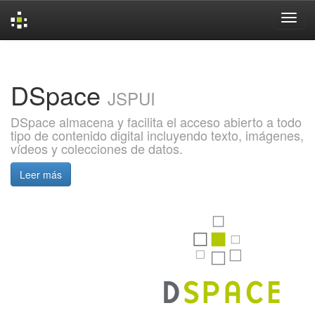
Skip
navigation
DSpace
JSPUI
DSpace almacena y facilita el acceso abierto a todo
tipo de contenido digital incluyendo texto, imágenes,
vídeos y colecciones de datos.
Leer más