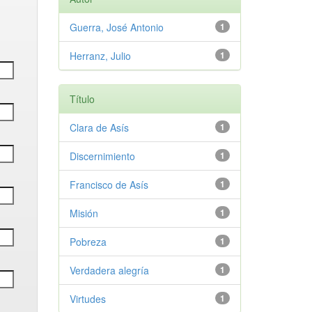
Guerra, José Antonio
1
Herranz, Julio
1
Título
Clara de Asís
1
Discernimiento
1
Francisco de Asís
1
Misión
1
Pobreza
1
Verdadera alegría
1
Virtudes
1