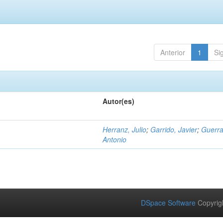
Anterior
1
Si
Autor(es)
Herranz, Julio
;
Garrido, Javier
;
Guerra
Antonio
DSpace Software
Copyrig