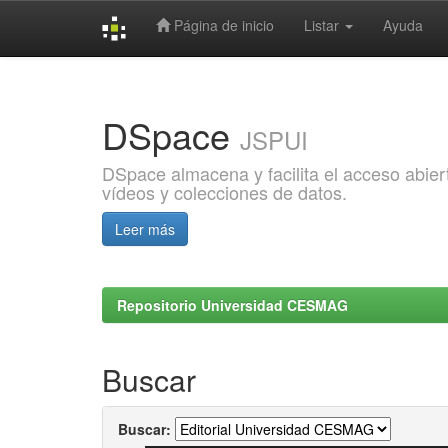
Página de inicio
Listar
Ayuda
Skip
navigation
DSpace
JSPUI
DSpace almacena y facilita el acceso abiert
vídeos y colecciones de datos.
Leer más
Repositorio Universidad CESMAG
Buscar
Buscar: