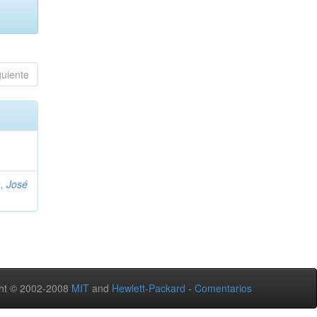
guiente
, José
ht © 2002-2008
MIT
and
Hewlett-Packard
-
Comentarios