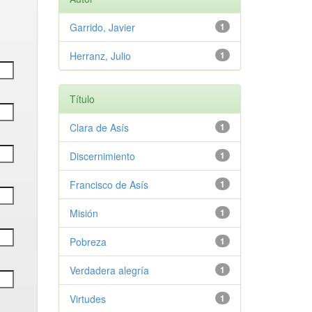
Garrido, Javier
1
Herranz, Julio
1
Título
Clara de Asís
1
Discernimiento
1
Francisco de Asís
1
Misión
1
Pobreza
1
Verdadera alegría
1
Virtudes
1