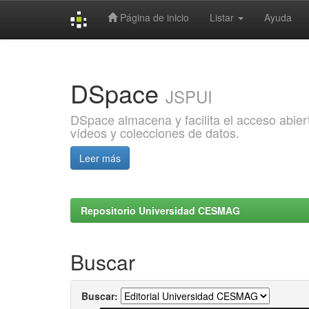
Página de inicio
Listar
Ayuda
Skip
navigation
DSpace
JSPUI
DSpace almacena y facilita el acceso abiert
vídeos y colecciones de datos.
Leer más
Repositorio Universidad CESMAG
Buscar
Buscar: