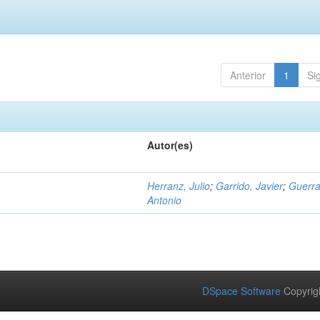
Anterior
1
Si
Autor(es)
Herranz, Julio
;
Garrido, Javier
;
Guerra
Antonio
DSpace Software
Copyrig