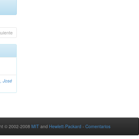
guiente
, José
ht © 2002-2008
MIT
and
Hewlett-Packard
-
Comentarios