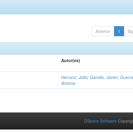
Anterior
1
Si
Autor(es)
Herranz, Julio
;
Garrido, Javier
;
Guerra
Antonio
DSpace Software
Copyrig