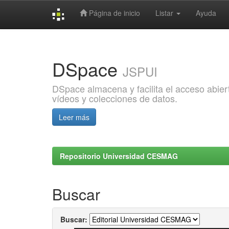
Página de inicio
Listar
Ayuda
Skip
navigation
DSpace
JSPUI
DSpace almacena y facilita el acceso abiert
vídeos y colecciones de datos.
Leer más
Repositorio Universidad CESMAG
Buscar
Buscar: