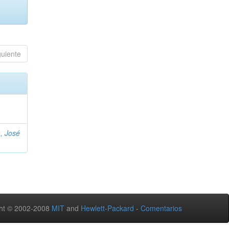
guiente
, José
ht © 2002-2008
MIT
and
Hewlett-Packard
-
Comentarios