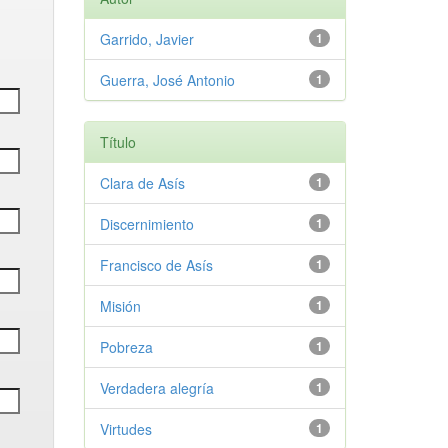
Garrido, Javier
1
Guerra, José Antonio
1
Título
Clara de Asís
1
Discernimiento
1
Francisco de Asís
1
Misión
1
Pobreza
1
Verdadera alegría
1
Virtudes
1