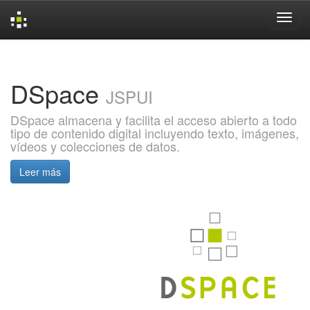
Skip
navigation
DSpace
JSPUI
DSpace almacena y facilita el acceso abierto a todo
tipo de contenido digital incluyendo texto, imágenes,
vídeos y colecciones de datos.
Leer más