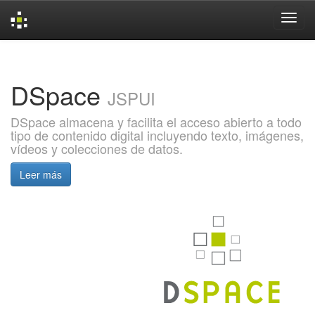
Skip
navigation
DSpace
JSPUI
DSpace almacena y facilita el acceso abierto a todo
tipo de contenido digital incluyendo texto, imágenes,
vídeos y colecciones de datos.
Leer más