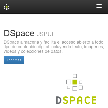
Skip
navigation
DSpace
JSPUI
DSpace almacena y facilita el acceso abierto a todo
tipo de contenido digital incluyendo texto, imágenes,
vídeos y colecciones de datos.
Leer más