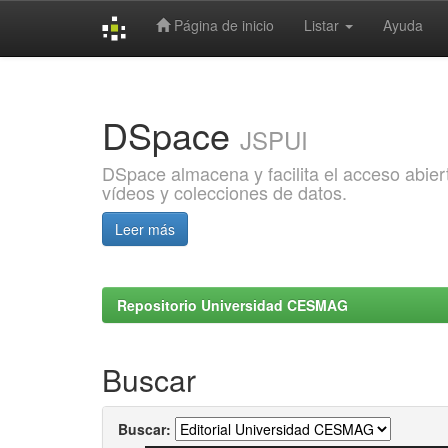
Página de inicio
Listar
Ayuda
Skip
navigation
DSpace
JSPUI
DSpace almacena y facilita el acceso abiert
vídeos y colecciones de datos.
Leer más
Repositorio Universidad CESMAG
Buscar
Buscar: