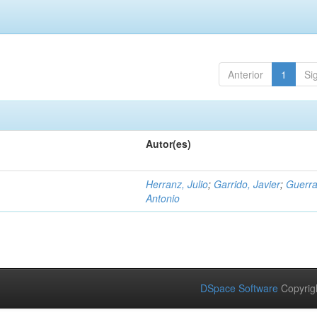
Anterior
1
Si
Autor(es)
Herranz, Julio
;
Garrido, Javier
;
Guerra
Antonio
DSpace Software
Copyrig