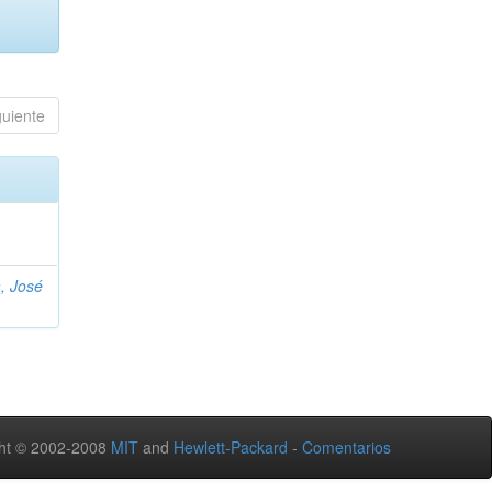
guiente
, José
ht © 2002-2008
MIT
and
Hewlett-Packard
-
Comentarios