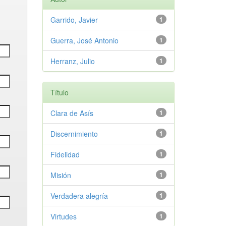
Garrido, Javier
1
Guerra, José Antonio
1
Herranz, Julio
1
Título
Clara de Asís
1
Discernimiento
1
Fidelidad
1
Misión
1
Verdadera alegría
1
Virtudes
1