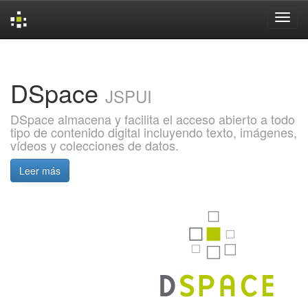
Skip
navigation
DSpace
JSPUI
DSpace almacena y facilita el acceso abierto a todo
tipo de contenido digital incluyendo texto, imágenes,
vídeos y colecciones de datos.
Leer más