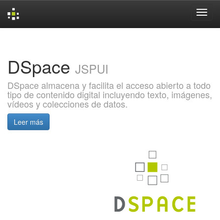
Skip
navigation
DSpace
JSPUI
DSpace almacena y facilita el acceso abierto a todo
tipo de contenido digital incluyendo texto, imágenes,
vídeos y colecciones de datos.
Leer más