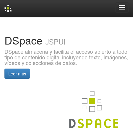
Skip
navigation
DSpace
JSPUI
DSpace almacena y facilita el acceso abierto a todo
tipo de contenido digital incluyendo texto, imágenes,
vídeos y colecciones de datos.
Leer más